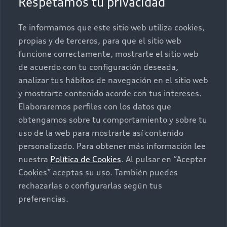
Respetamos tu privacidad
Promociones
Conócenos
Te informamos que este sitio web utiliza cookies,
Postventa
Nuestras Promociones
propias y de terceros, para que el sitio web
funcione correctamente, mostrarte el sitio web
Autos Nuevos
Audi Aftersales
de acuerdo con tu configuración deseada,
analizar tus hábitos de navegación en el sitio web
Seminuevos
Quiero un Audi nuevo
y mostrarte contenido acorde con tus intereses.
Elaboraremos perfiles con los datos que
Contacto
obtengamos sobre tu comportamiento y sobre tu
Audi Certified :plus
uso de la web para mostrarte así contenido
personalizado. Para obtener más información lee
Contáctanos
nuestra
Política de Cookies
. Al pulsar en “Aceptar
Citas de servicio
Cookies” aceptas su uso. También puedes
rechazarlas o configurarlas según tus
Información de vehículo nuevo
preferencias.
©2025 Audi de México división de Volkswagen de
México S.A. de C.V. Todos los derechos reservados.