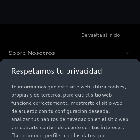
De vuelta al inicio
Sobre Nosotros
Respetamos tu privacidad
Promociones
Conócenos
Te informamos que este sitio web utiliza cookies,
Postventa
Nuestras Promociones
propias y de terceros, para que el sitio web
funcione correctamente, mostrarte el sitio web
Autos Nuevos
Audi Aftersales
de acuerdo con tu configuración deseada,
analizar tus hábitos de navegación en el sitio web
Seminuevos
Quiero un Audi nuevo
y mostrarte contenido acorde con tus intereses.
Elaboraremos perfiles con los datos que