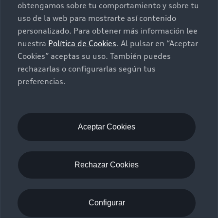
Contacto
obtengamos sobre tu comportamiento y sobre tu
Audi Certified :plus
uso de la web para mostrarte así contenido
personalizado. Para obtener más información lee
Contáctanos
nuestra
Política de Cookies
. Al pulsar en “Aceptar
Citas de servicio
Cookies” aceptas su uso. También puedes
rechazarlas o configurarlas según tus
Información de vehículo nuevo
preferencias.
©2025 Audi de México división de Volkswagen de
México S.A. de C.V. Todos los derechos reservados.
Utilizamos cookies para mejorar nuestro sitio
web y tu experiencia en línea. Al continuar
Aceptar Cookies
navegando en este sitio web, aceptas el uso de
cookies.
Términos y Condiciones
Aviso de privacidad
Rechazar Cookies
Audi de México
myAudi
Configurar