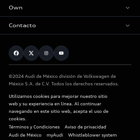
Own
Promociones
Contacto
myAudi
About myAudi
Contáctanos
Audi Financial Services
Audi collection store
©2024 Audi de México división de Volkswagen de
Accessories
México S.A. de C.V. Todos los derechos reservados.
Audi connect
Utilizamos cookies para mejorar nuestro sitio
Service and Parts
web y su experiencia en línea. Al continuar
navegando en este sitio web, acepta el uso de
Roadside Assistance
cookies.
Términos y Condiciones
Aviso de privacidad
In-Use Verification Program
Audi de México
myAudi
Whistleblower system